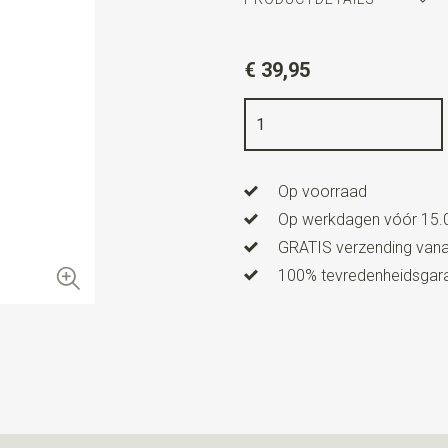
Artikelnummer
WLT900-87
€ 39,95
Kleur
bordeauxrood / marin
Kwaliteit
zijde / viscose
Breedte
7,5 cm
Op voorraad
Lengte
ca. 144 cm
Op werkdagen vóór 15.0
GRATIS verzending vanaf
100% tevredenheidsgaran