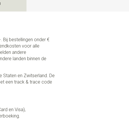
N
. Bij bestellingen onder €
zendkosten voor alle
 gelden andere
andere landen binnen de
e Staten en Zwitserland. De
et een track & trace code
Card en Visa),
erboeking.