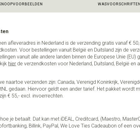
KNOOPVOORBEELDEN
WASVOORSCHRIFTE
sten
een afleveradres in Nederland is de verzending gratis vanaf € 50,-
ndkosten. Voor bestellingen vanuit België en Duitsland zijn de ver
stellingen vanuit alle andere landen binnen de Europese Unie (EU)
kijk
hier
de verzendkosten voor Nederland, Duitsland, België en 
e naartoe verzenden zijn: Canada, Verenigd Koninkrijk, Verenigd
NL gedaan. Hiervoor geldt een ander tarief. Het pakket wordt m
ijn € 55,- excl. invoerrechten.
lf hoe je betaalt. Dat kan met iDEAL, Creditcard, (Maestro, Master
fortbanking, Billink, PayPal, We Love Ties Cadeaubon of een ov