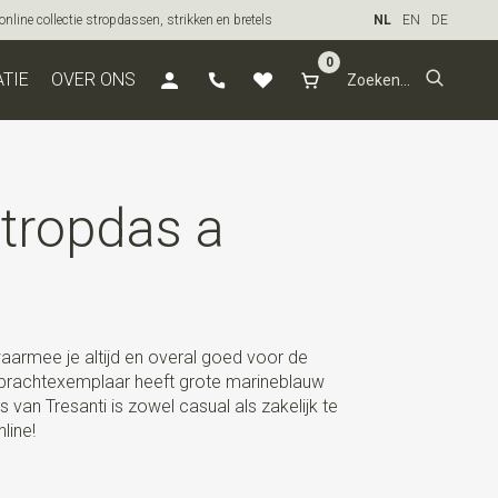
line collectie stropdassen, strikken en bretels
NL
EN
DE
0
ATIE
OVER ONS
tropdas a
 waarmee je altijd en overal goed voor de
prachtexemplaar heeft grote marineblauw
van Tresanti is zowel casual als zakelijk te
line!