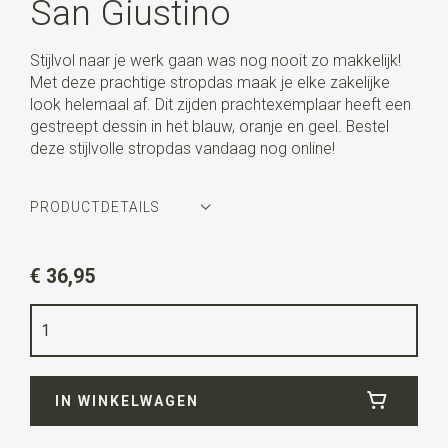
San Giustino
Stijlvol naar je werk gaan was nog nooit zo makkelijk!
Met deze prachtige stropdas maak je elke zakelijke
look helemaal af. Dit zijden prachtexemplaar heeft een
gestreept dessin in het blauw, oranje en geel. Bestel
deze stijlvolle stropdas vandaag nog online!
PRODUCTDETAILS
Artikelnummer
WLT900-851
€ 36,95
Kleur
blauw / oranje / geel
Kwaliteit
geweven zuiver zijde
Breedte
8 cm
IN WINKELWAGEN
Lengte
ca. 150 cm