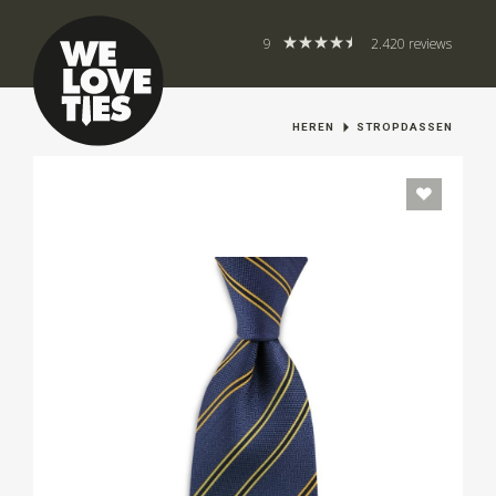
9
2.420 reviews
HEREN
STROPDASSEN