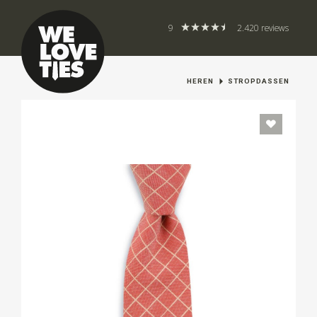
9
2.420 reviews
HEREN
STROPDASSEN