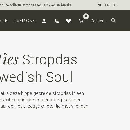
line collectie stropdassen, strikken en bretels
NL
EN
DE
0
ATIE
OVER ONS
ies
Stropdas
Swedish Soul
Dat is deze hippe gebreide stropdas in een
e vrolijke das heeft steenrode, paarse en
aar een leuk feestje of etentje met vrienden