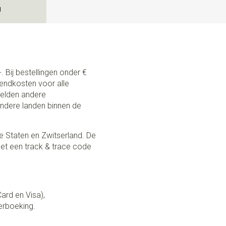
N
. Bij bestellingen onder €
zendkosten voor alle
 gelden andere
andere landen binnen de
e Staten en Zwitserland. De
et een track & trace code
Card en Visa),
erboeking.