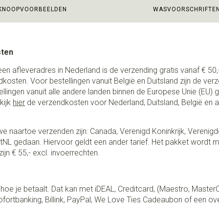
KNOOPVOORBEELDEN
WASVOORSCHRIFTE
sten
een afleveradres in Nederland is de verzending gratis vanaf € 50,-
ndkosten. Voor bestellingen vanuit België en Duitsland zijn de ver
stellingen vanuit alle andere landen binnen de Europese Unie (EU)
kijk
hier
de verzendkosten voor Nederland, Duitsland, België en 
e naartoe verzenden zijn: Canada, Verenigd Koninkrijk, Verenigd
NL gedaan. Hiervoor geldt een ander tarief. Het pakket wordt m
ijn € 55,- excl. invoerrechten.
lf hoe je betaalt. Dat kan met iDEAL, Creditcard, (Maestro, Master
fortbanking, Billink, PayPal, We Love Ties Cadeaubon of een ov