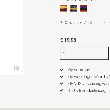
PRODUCTDETAILS
Artikelnummer
WLT900-39
€ 19,95
Kleur
steenrood / paars / zw
Kwaliteit
polyester
Breedte
5,5 cm
Op voorraad
Lengte
ca. 140 cm
Op werkdagen vóór 15.0
GRATIS verzending vanaf
100% tevredenheidsgaran