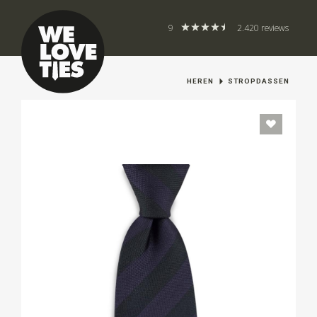
9
2.420 reviews
HEREN
STROPDASSEN