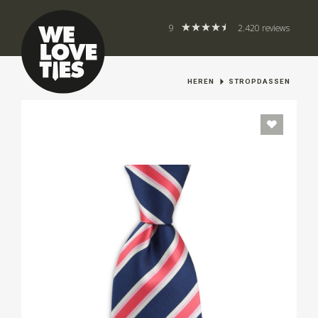
9
2.420 reviews
HEREN
STROPDASSEN