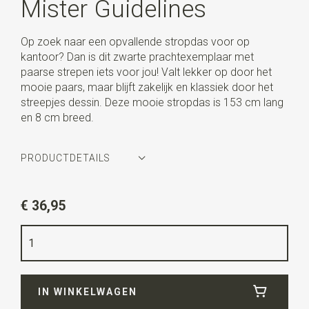
Mister Guidelines
Op zoek naar een opvallende stropdas voor op
kantoor? Dan is dit zwarte prachtexemplaar met
paarse strepen iets voor jou! Valt lekker op door het
mooie paars, maar blijft zakelijk en klassiek door het
streepjes dessin. Deze mooie stropdas is 153 cm lang
en 8 cm breed.
PRODUCTDETAILS
Artikelnummer
WLT900-255
€ 36,95
Kleur
zwart / paars
Kwaliteit
geweven zuiver zijde
Breedte
8 cm
IN WINKELWAGEN
Lengte
ca. 153 cm