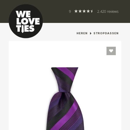
9
2.420 reviews
HEREN
STROPDASSEN