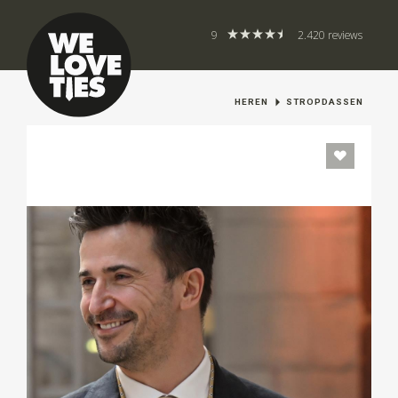
9
2.420 reviews
HEREN
STROPDASSEN