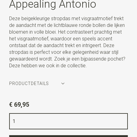
Appealing Antonio
Deze beigekleurige stropdas met visgraatmotief trekt
de aandacht met de lichtblauwe ronde bollen die lijken
bloemen in volle bloei. Het contrasteert prachtig met
het visgraatmotief, waardoor een speels accent
ontstaat dat de aandacht trekt en intrigeert. Deze
stropdas is perfect voor elke gelegenheid waar stijl
gewaardeerd wordt. Zoek je een bijpassende pochet?
Deze hebben we ook in de collectie.
PRODUCTDETAILS
Artikelnummer
SR22138
€ 69,95
Kleur
beige / lichtblauw / wit
Kwaliteit
geweven zuiver zijde
Breedte
8 cm