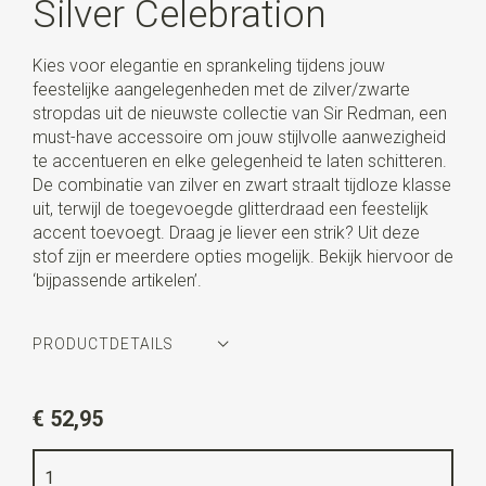
Silver Celebration
Kies voor elegantie en sprankeling tijdens jouw
feestelijke aangelegenheden met de zilver/zwarte
stropdas uit de nieuwste collectie van Sir Redman, een
must-have accessoire om jouw stijlvolle aanwezigheid
te accentueren en elke gelegenheid te laten schitteren.
De combinatie van zilver en zwart straalt tijdloze klasse
uit, terwijl de toegevoegde glitterdraad een feestelijk
accent toevoegt. Draag je liever een strik? Uit deze
stof zijn er meerdere opties mogelijk. Bekijk hiervoor de
‘bijpassende artikelen’.
PRODUCTDETAILS
Artikelnummer
SR22119
€ 52,95
Kleur
zwart / zilver
Kwaliteit
polyester met lurex zilverdraad