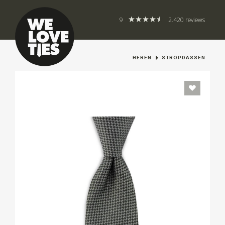
9
2.420 reviews
HEREN
STROPDASSEN