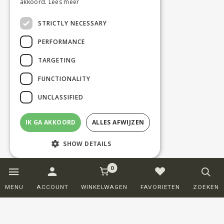
akkoord.
Lees meer
STRICTLY NECESSARY
PERFORMANCE
TARGETING
FUNCTIONALITY
UNCLASSIFIED
IK GA AKKOORD
ALLES AFWIJZEN
SHOW DETAILS
0
Strictly necessary
Performance
MENU
ACCOUNT
WINKELWAGEN
FAVORIETEN
ZOEKEN
Targeting
Functionality
Unclassified