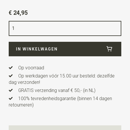
Artikelnummer
SR22054
€ 24,95
Kleur
aubergine
Kwaliteit
polyester
Breedte
5,5 cm
IN WINKELWAGEN
Lengte
ca. 148 cm
Uitvoering
deze gebreide stropdas is recht afgewerkt
in plaats van in een punt zoals bij traditionele
Op voorraad
stropdassen.
Op werkdagen vóór 15.00 uur besteld: dezelfde
dag verzonden!
GRATIS verzending vanaf € 50,- (in NL)
100% tevredenheidsgarantie (binnen 14 dagen
retourneren)