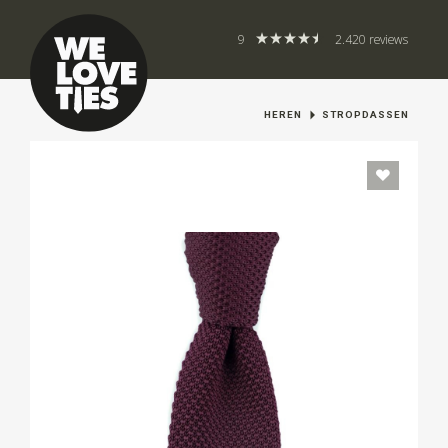
9
2.420 reviews
HEREN
STROPDASSEN