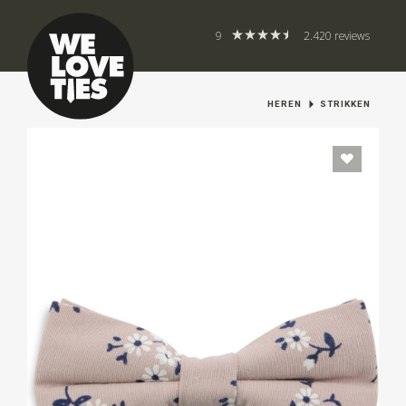
9
2.420 reviews
HEREN
STRIKKEN