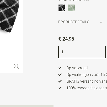
PRODUCTDETAILS
Artikelnummer
WLTS373
€ 24,95
Kleur
zwart / wit
Kwaliteit
katoen
Breedte
12 cm
Op voorraad
Lengte
6 cm
Op werkdagen vóór 15.0
GRATIS verzending vanaf
100% tevredenheidsgaran