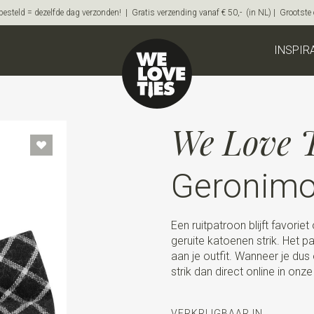
steld = dezelfde dag verzonden! | Gratis verzending vanaf € 50,- (in NL) | Grootste on
INSPIR
We Love T
Geronimo
Een ruitpatroon blijft favori
geruite katoenen strik. Het p
aan je outfit. Wanneer je dus
strik dan direct online in on
VERKRIJGBAAR IN