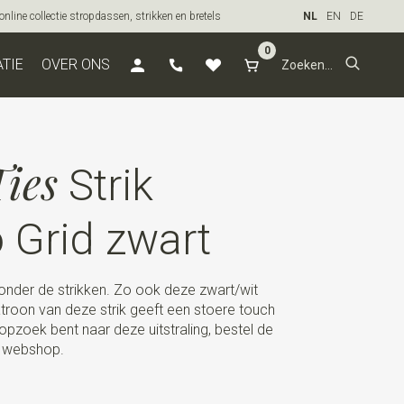
line collectie stropdassen, strikken en bretels
NL
EN
DE
0
ATIE
OVER ONS
ies
Strik
 Grid zwart
et onder de strikken. Zo ook deze zwart/wit
atroon van deze strik geeft een stoere touch
 opzoek bent naar deze uitstraling, bestel de
ze webshop.