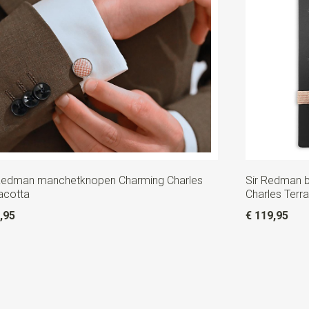
 Redman manchetknopen Charming Charles
Sir Redman b
acotta
Charles Terr
,95
€ 119,95