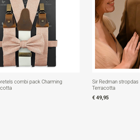
retels combi pack Charming
Sir Redman stropdas 
acotta
Terracotta
€ 49,95