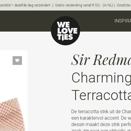
steld = dezelfde dag verzonden! | Gratis verzending vanaf € 50,- (in NL) | Grootste on
INSPIR
Sir Redm
Charming
Terracott
De terracotta strik uit de Cha
een karaktervol accent. De w
dessin maakt deze strik per
zoek zijn naar een stijlvolle,