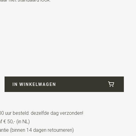
IN WINKELWAGEN
0 uur besteld: dezelfde dag verzonden!
strikt model met een verstelbaar bandje.
 € 50,- (in NL)
tie (binnen 14 dagen retourneren)