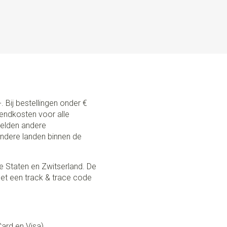
. Bij bestellingen onder €
zendkosten voor alle
 gelden andere
andere landen binnen de
e Staten en Zwitserland. De
et een track & trace code
Card en Visa),