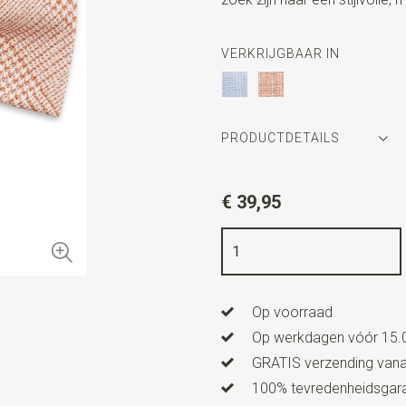
VERKRIJGBAAR IN
PRODUCTDETAILS
Artikelnummer
SR24260
€ 39,95
Kleur
terracotta / wit
Kwaliteit
polyester
Breedte
6 cm
Op voorraad
Lengte
12 cm
Op werkdagen vóór 15.0
Uitvoering
dit is een voorge
GRATIS verzending vanaf
100% tevredenheidsgaran