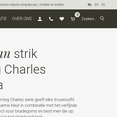
line collectie stropdassen, strikken en bretels
NL
EN
DE
0
ATIE
OVER ONS
an
strik
 Charles
a
rming Charles serie geeft elke trouwoutfit
arme kleur in combinatie met het verfijnde
fect voor bruidegoms en best men die op
 maar niet standaard look.