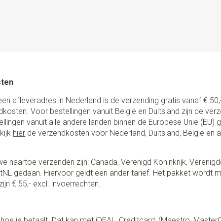
sten
een afleveradres in Nederland is de verzending gratis vanaf € 50,-
ndkosten. Voor bestellingen vanuit België en Duitsland zijn de ver
stellingen vanuit alle andere landen binnen de Europese Unie (EU)
kijk
hier
de verzendkosten voor Nederland, Duitsland, België en 
e naartoe verzenden zijn: Canada, Verenigd Koninkrijk, Verenigd
NL gedaan. Hiervoor geldt een ander tarief. Het pakket wordt m
ijn € 55,- excl. invoerrechten.
lf hoe je betaalt. Dat kan met iDEAL, Creditcard, (Maestro, Master