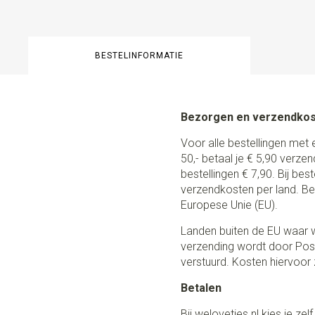
BESTELINFORMATIE
Bezorgen en verzendko
Voor alle bestellingen met 
50,- betaal je € 5,90 verze
bestellingen € 7,90. Bij be
verzendkosten per land. Be
Europese Unie (EU).
Landen buiten de EU waar w
verzending wordt door Post
verstuurd. Kosten hiervoor z
Betalen
Bij weloveties.nl kies je ze