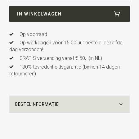
Breedte
12 cm
IN WINKELWAGEN
Lengte
6 cm
Uitvoering
dit is een voorgestrikt model met een
verstelbaar bandje.
Op voorraad
Op werkdagen vóór 15.00 uur besteld: dezelfde
dag verzonden!
GRATIS verzending vanaf € 50,- (in NL)
100% tevredenheidsgarantie (binnen 14 dagen
retourneren)
BESTELINFORMATIE