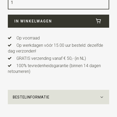
Kwaliteit
polyester
Breedte
6,5 cm
IN WINKELWAGEN
Lengte
11 cm
Uitvoering
dit is een voorgestrikt model met een
verstelbaar bandje.
Op voorraad
Op werkdagen vóór 15.00 uur besteld: dezelfde
dag verzonden!
GRATIS verzending vanaf € 50,- (in NL)
100% tevredenheidsgarantie (binnen 14 dagen
retourneren)
BESTELINFORMATIE