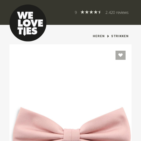
9
2.420 reviews
HEREN
STRIKKEN