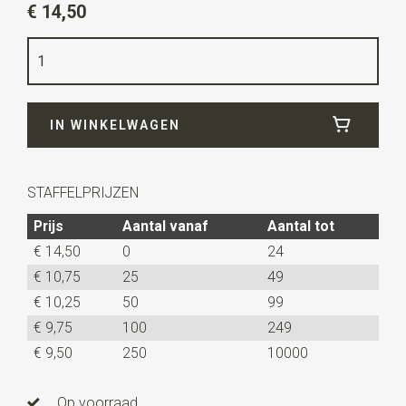
€ 14,50
Kleur
oudroze
Kwaliteit
geweven polyester Microfill
Breedte
12 cm
IN WINKELWAGEN
Lengte
6 cm
Uitvoering
dit is een voorgestrikt model met een
verstelbaar bandje.
STAFFELPRIJZEN
Prijs
Aantal vanaf
Aantal tot
€ 14,50
0
24
€ 10,75
25
49
€ 10,25
50
99
€ 9,75
100
249
€ 9,50
250
10000
Op voorraad