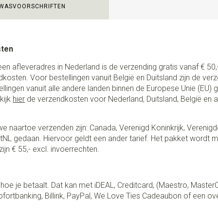
WASVOORSCHRIFTEN
sten
een afleveradres in Nederland is de verzending gratis vanaf € 50,-
ndkosten. Voor bestellingen vanuit België en Duitsland zijn de ver
stellingen vanuit alle andere landen binnen de Europese Unie (EU)
kijk
hier
de verzendkosten voor Nederland, Duitsland, België en 
e naartoe verzenden zijn: Canada, Verenigd Koninkrijk, Verenigd
NL gedaan. Hiervoor geldt een ander tarief. Het pakket wordt m
ijn € 55,- excl. invoerrechten.
lf hoe je betaalt. Dat kan met iDEAL, Creditcard, (Maestro, Master
fortbanking, Billink, PayPal, We Love Ties Cadeaubon of een ov