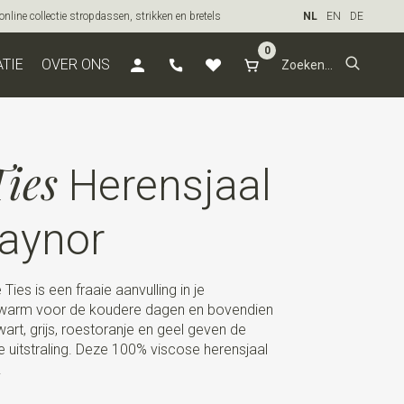
line collectie stropdassen, strikken en bretels
NL
EN
DE
0
ATIE
OVER ONS
ies
Herensjaal
Raynor
ies is een fraaie aanvulling in je
n warm voor de koudere dagen en bovendien
wart, grijs, roestoranje en geel geven de
e uitstraling. Deze 100% viscose herensjaal
.