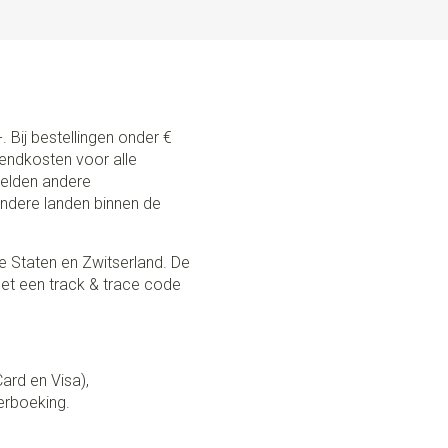
. Bij bestellingen onder €
zendkosten voor alle
 gelden andere
andere landen binnen de
e Staten en Zwitserland. De
et een track & trace code
Card en Visa),
erboeking.