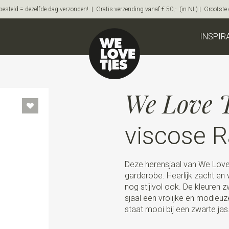
steld = dezelfde dag verzonden! | Gratis verzending vanaf € 50,- (in NL) | Grootste on
INSPIR
We Love T
viscose 
Deze herensjaal van We Love T
garderobe. Heerlijk zacht e
nog stijlvol ook. De kleuren z
sjaal een vrolijke en modieuz
staat mooi bij een zwarte jas