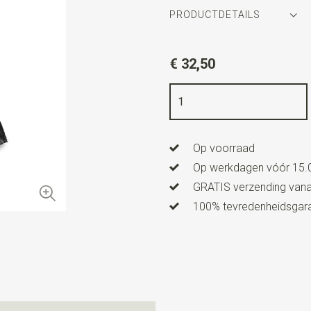
PRODUCTDETAILS
Artikelnummer
WLTHS190
€ 32,50
Kleur
zwart / grijs / brique / 
Kwaliteit
100% viscose
Breedte
30 cm
Op voorraad
Lengte
180 cm
Op werkdagen vóór 15.0
GRATIS verzending vanaf
100% tevredenheidsgaran