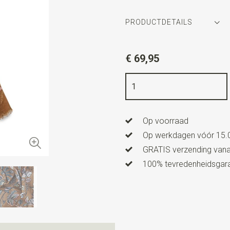
PRODUCTDETAILS
Artikelnummer
SR31027
€ 69,95
Kleur
mocca / bruin / roze / 
Kwaliteit
100% wol
Breedte
70 cm
Op voorraad
Lengte
180 cm
Op werkdagen vóór 15.0
GRATIS verzending vanaf
100% tevredenheidsgaran