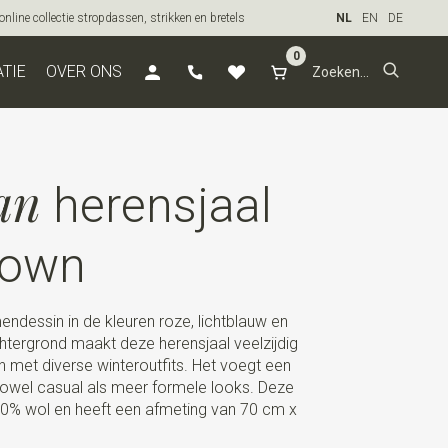
line collectie stropdassen, strikken en bretels
NL
EN
DE
0
ATIE
OVER ONS
an
herensjaal
rown
ndessin in de kleuren roze, lichtblauw en
tergrond maakt deze herensjaal veelzijdig
 met diverse winteroutfits. Het voegt een
n zowel casual als meer formele looks. Deze
00% wol en heeft een afmeting van 70 cm x