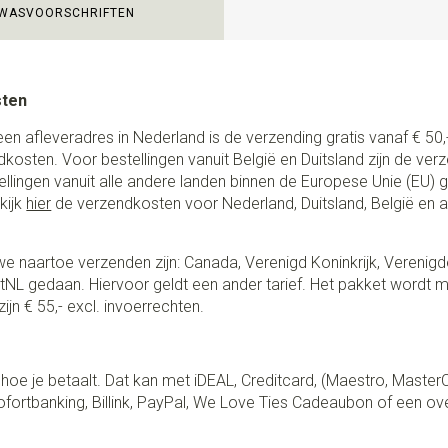
WASVOORSCHRIFTEN
sten
een afleveradres in Nederland is de verzending gratis vanaf € 50,-
ndkosten. Voor bestellingen vanuit België en Duitsland zijn de ver
stellingen vanuit alle andere landen binnen de Europese Unie (EU)
kijk
hier
de verzendkosten voor Nederland, Duitsland, België en 
e naartoe verzenden zijn: Canada, Verenigd Koninkrijk, Verenigd
NL gedaan. Hiervoor geldt een ander tarief. Het pakket wordt m
ijn € 55,- excl. invoerrechten.
lf hoe je betaalt. Dat kan met iDEAL, Creditcard, (Maestro, Master
fortbanking, Billink, PayPal, We Love Ties Cadeaubon of een ov