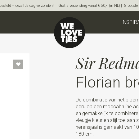
steld = dezelfde dag verzonden! | Gratis verzending vanaf € 50,- (in NL) | Grootste on
INSPIR
Sir Redm
Florian b
De combinatie van het bloeme
ecru op een moccabruine ach
en gemakkelijk te combineren
vleugje kleur en stijl toe aa
herensjaal is gemaakt van 1
180 cm.