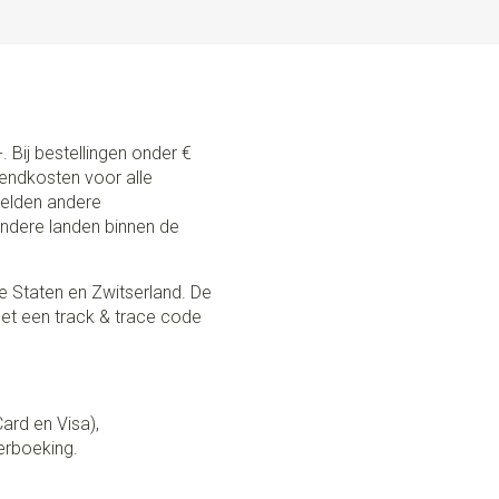
. Bij bestellingen onder €
zendkosten voor alle
 gelden andere
andere landen binnen de
e Staten en Zwitserland. De
et een track & trace code
Card en Visa),
erboeking.