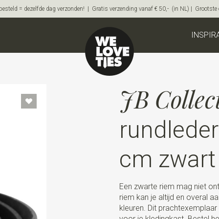
steld = dezelfde dag verzonden! | Gratis verzending vanaf € 50,- (in NL) | Grootste on
INSPIR
JB Collec
rundleder
cm zwart
Een zwarte riem mag niet ont
riem kan je altijd en overal a
kleuren. Dit prachtexemplaar
voor je kledingkast. Bestel he