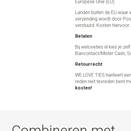
Europese Unie (EU).
Landen buiten de EU waar w
verzending wordt door Post
verstuurd. Kosten hiervoor z
Betalen
Bij weloveties.nl kies je ze
Bancontact/Mister Cash, So
Retourrecht
WE LOVE TIES hanteert een
reden niet tevreden bent me
kosten!
Combineren met