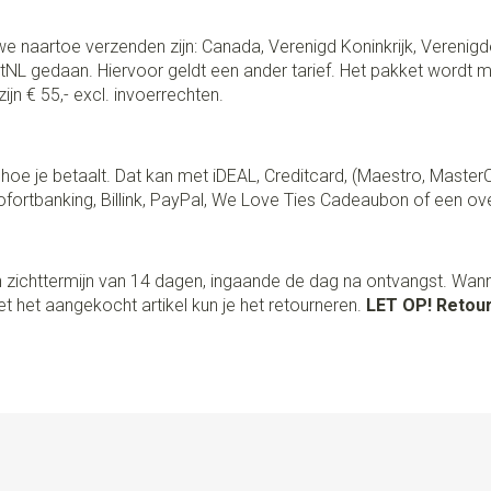
e naartoe verzenden zijn: Canada, Verenigd Koninkrijk, Verenigd
NL gedaan. Hiervoor geldt een ander tarief. Het pakket wordt m
ijn € 55,- excl. invoerrechten.
lf hoe je betaalt. Dat kan met iDEAL, Creditcard, (Maestro, Master
fortbanking, Billink, PayPal, We Love Ties Cadeaubon of een ov
 zichttermijn van 14 dagen, ingaande de dag na ontvangst. Wan
t het aangekocht artikel kun je het retourneren.
LET OP! Retour