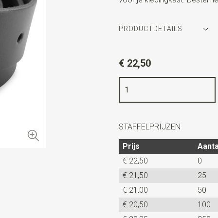
PRODUCTDETAILS
Artikelnummer
JB58001
€ 22,50
Kleur
zwart
Kwaliteit
echt leder
Breedte
3,5 cm
Lengte
115 cm
STAFFELPRIJZEN
Prijs
Aanta
€ 22,50
0
€ 21,50
25
€ 21,00
50
€ 20,50
100