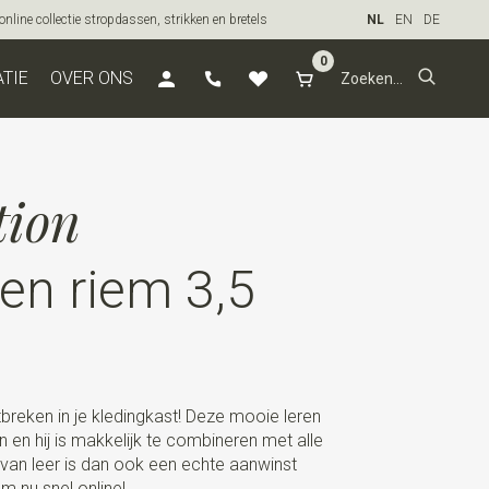
line collectie stropdassen, strikken en bretels
NL
EN
DE
0
ATIE
OVER ONS
tion
en riem 3,5
breken in je kledingkast! Deze mooie leren
an en hij is makkelijk te combineren met alle
 van leer is dan ook een echte aanwinst
m nu snel online!