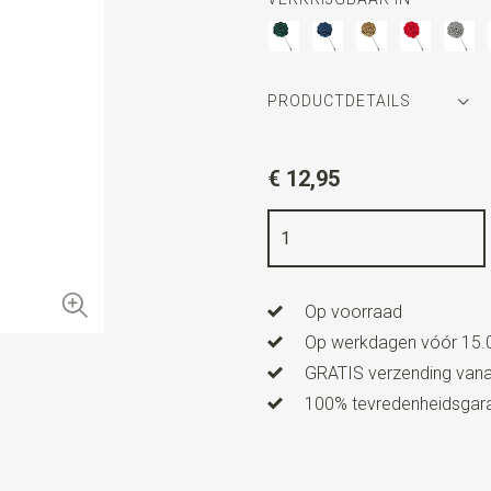
PRODUCTDETAILS
Artikelnummer
WLT35142
€ 12,95
Kleur
moroccan blue
Kwaliteit
vilt
Lengte
3,5 cm
Op voorraad
Op werkdagen vóór 15.0
GRATIS verzending vanaf
100% tevredenheidsgaran