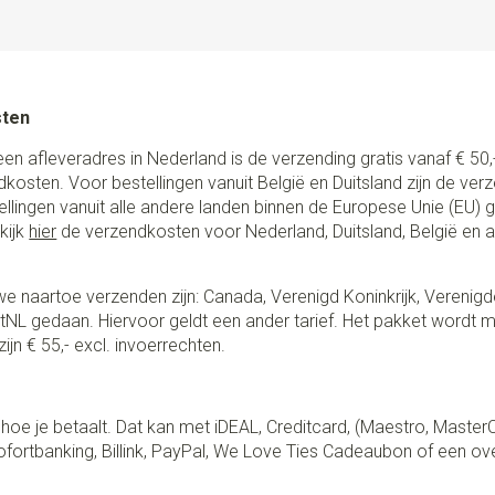
sten
een afleveradres in Nederland is de verzending gratis vanaf € 50,-
ndkosten. Voor bestellingen vanuit België en Duitsland zijn de ver
stellingen vanuit alle andere landen binnen de Europese Unie (EU)
kijk
hier
de verzendkosten voor Nederland, Duitsland, België en 
e naartoe verzenden zijn: Canada, Verenigd Koninkrijk, Verenigd
NL gedaan. Hiervoor geldt een ander tarief. Het pakket wordt m
ijn € 55,- excl. invoerrechten.
lf hoe je betaalt. Dat kan met iDEAL, Creditcard, (Maestro, Master
fortbanking, Billink, PayPal, We Love Ties Cadeaubon of een ov