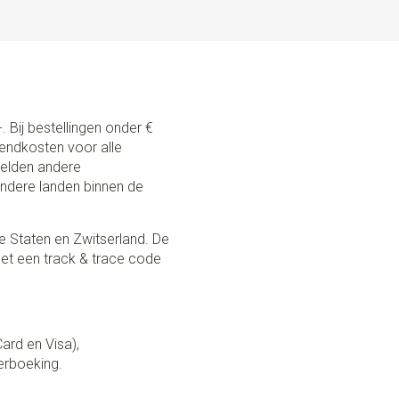
. Bij bestellingen onder €
zendkosten voor alle
 gelden andere
andere landen binnen de
e Staten en Zwitserland. De
et een track & trace code
Card en Visa),
erboeking.