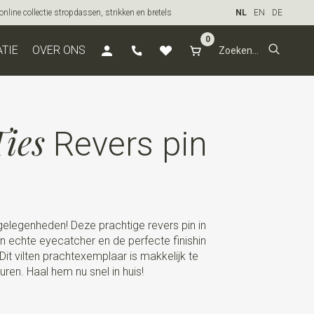
line collectie stropdassen, strikken en bretels
NL
EN
DE
0
ATIE
OVER ONS
ies
Revers pin
elegenheden! Deze prachtige revers pin in
 echte eyecatcher en de perfecte finishin
 Dit vilten prachtexemplaar is makkelijk te
uren. Haal hem nu snel in huis!