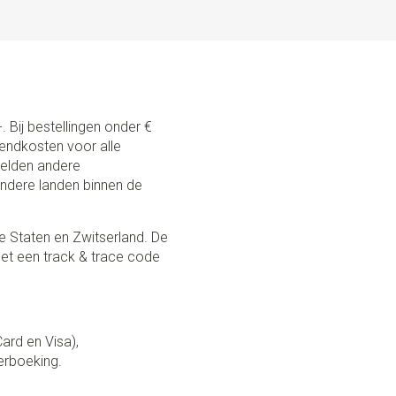
. Bij bestellingen onder €
zendkosten voor alle
 gelden andere
andere landen binnen de
e Staten en Zwitserland. De
et een track & trace code
Card en Visa),
erboeking.