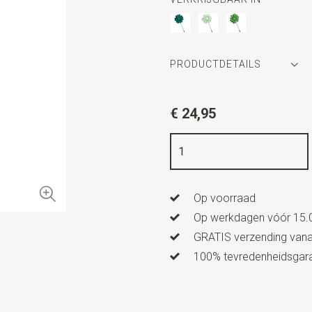
PRODUCTDETAILS
Artikelnummer
WLT35042
€ 24,95
Kleur
zeegroen
Kwaliteit
leer - hand made
Lengte
4 cm
Op voorraad
Op werkdagen vóór 15.0
GRATIS verzending vanaf
100% tevredenheidsgaran