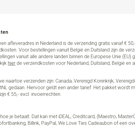
sten
een afleveradres in Nederland is de verzending gratis vanaf € 50,-
ndkosten. Voor bestellingen vanuit België en Duitsland zijn de ver
stellingen vanuit alle andere landen binnen de Europese Unie (EU)
kijk
hier
de verzendkosten voor Nederland, Duitsland, België en 
e naartoe verzenden zijn: Canada, Verenigd Koninkrijk, Verenigd
NL gedaan. Hiervoor geldt een ander tarief. Het pakket wordt m
ijn € 55,- excl. invoerrechten.
lf hoe je betaalt. Dat kan met iDEAL, Creditcard, (Maestro, Master
fortbanking, Billink, PayPal, We Love Ties Cadeaubon of een ov