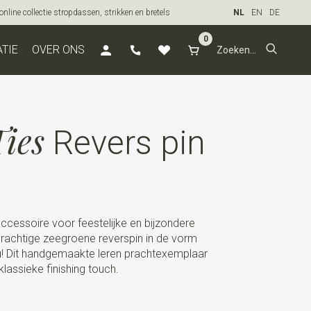
line collectie stropdassen, strikken en bretels
NL
EN
DE
0
ATIE
OVER ONS
ies
Revers pin
ccessoire voor feestelijke en bijzondere
rachtige zeegroene reverspin in de vorm
ou! Dit handgemaakte leren prachtexemplaar
 klassieke finishing touch.