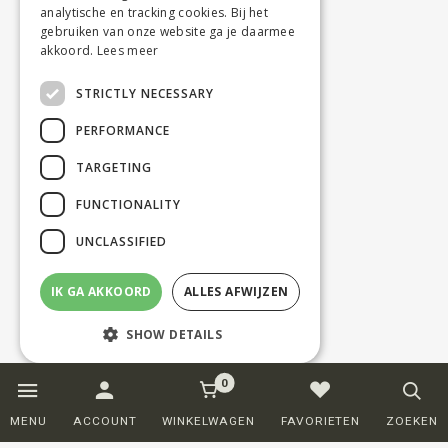
analytische en tracking cookies. Bij het
gebruiken van onze website ga je daarmee
akkoord.
Lees meer
STRICTLY NECESSARY
PERFORMANCE
TARGETING
FUNCTIONALITY
UNCLASSIFIED
IK GA AKKOORD
ALLES AFWIJZEN
SHOW DETAILS
0
Strictly necessary
Performance
MENU
ACCOUNT
WINKELWAGEN
FAVORIETEN
ZOEKEN
Targeting
Functionality