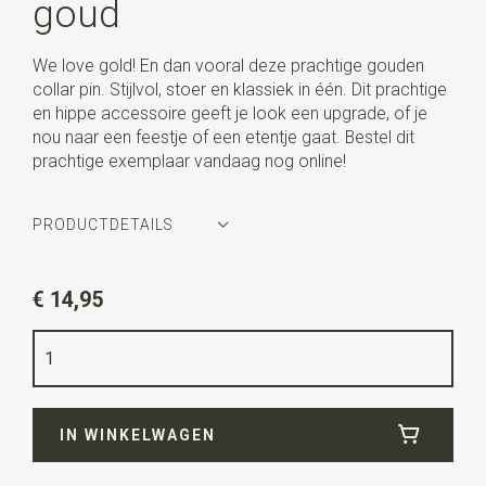
goud
We love gold! En dan vooral deze prachtige gouden
collar pin. Stijlvol, stoer en klassiek in één. Dit prachtige
en hippe accessoire geeft je look een upgrade, of je
nou naar een feestje of een etentje gaat. Bestel dit
prachtige exemplaar vandaag nog online!
PRODUCTDETAILS
Artikelnummer
WLT35036
€ 14,95
Kleur
goud
Kwaliteit
nikkelvrij
Breedte
6,5 cm
IN WINKELWAGEN
Lengte
0,5 cm