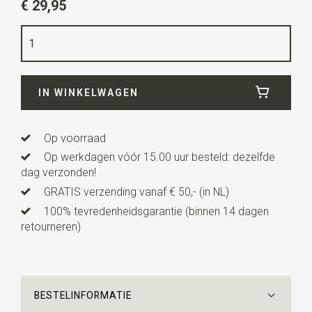
€ 29,95
Kleur
terracotta / wit
Kwaliteit
polyester / messing
Breedte
1,5 cm
IN WINKELWAGEN
Lengte
2,5 cm
Uitvoering
deze manchetknopen worden per paar
verkocht.
Op voorraad
Op werkdagen vóór 15.00 uur besteld: dezelfde
dag verzonden!
GRATIS verzending vanaf € 50,- (in NL)
100% tevredenheidsgarantie (binnen 14 dagen
retourneren)
BESTELINFORMATIE