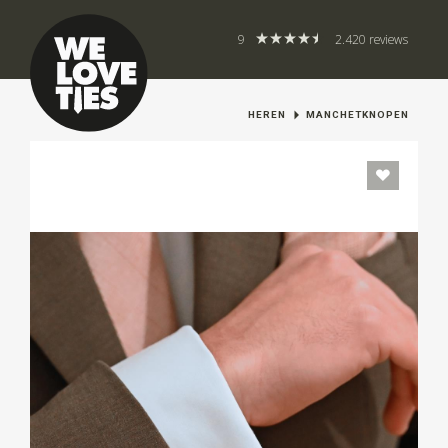
9
2.420 reviews
HEREN
MANCHETKNOPEN