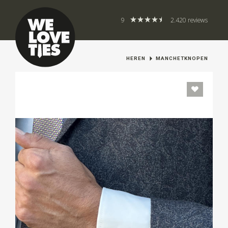
9
2.420 reviews
HEREN
MANCHETKNOPEN