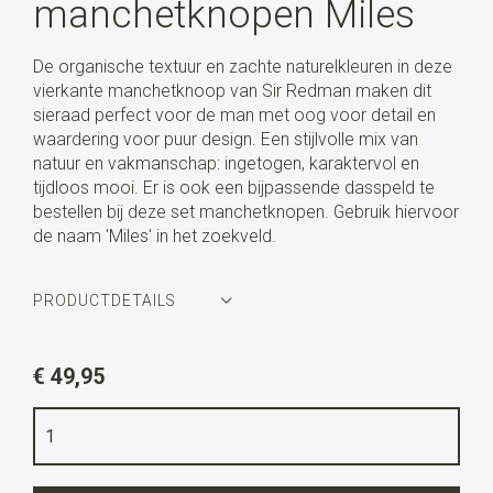
manchetknopen Miles
De organische textuur en zachte naturelkleuren in deze
vierkante manchetknoop van Sir Redman maken dit
sieraad perfect voor de man met oog voor detail en
waardering voor puur design. Een stijlvolle mix van
natuur en vakmanschap: ingetogen, karaktervol en
tijdloos mooi. Er is ook een bijpassende dasspeld te
bestellen bij deze set manchetknopen. Gebruik hiervoor
de naam 'Miles' in het zoekveld.
PRODUCTDETAILS
Artikelnummer
SR32005
€ 49,95
Kleur
zilver / zwart / blauw / groen / roze
Kwaliteit
messing / naturel shell
Breedte
2,2 cm