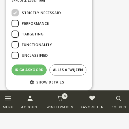
akkoord.
Lees meer
STRICTLY NECESSARY
PERFORMANCE
TARGETING
FUNCTIONALITY
UNCLASSIFIED
IK GA AKKOORD
ALLES AFWIJZEN
SHOW DETAILS
0
Strictly necessary
Performance
MENU
ACCOUNT
WINKELWAGEN
FAVORIETEN
ZOEKEN
Targeting
Functionality
Unclassified