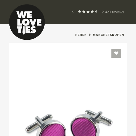
9
2.420 reviews
HEREN
MANCHETKNOPEN