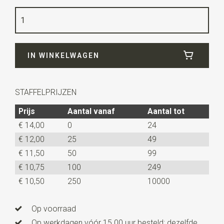
Kleur
fuchsia
Kwaliteit
glanzend staal met ingelegd zijde
Breedte
1,5 cm
IN WINKELWAGEN
Lengte
1,5 cm
Uitvoering
deze manchetknopen worden per paar
verkocht.
STAFFELPRIJZEN
Prijs
Aantal vanaf
Aantal tot
€ 14,00
0
24
€ 12,00
25
49
€ 11,50
50
99
€ 10,75
100
249
€ 10,50
250
10000
Op voorraad
Op werkdagen vóór 15.00 uur besteld: dezelfde