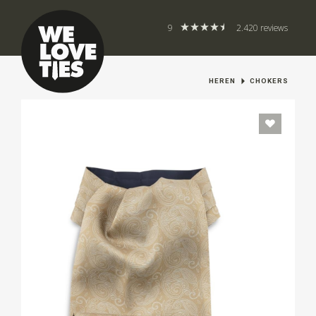
9
2.420 reviews
HEREN
CHOKERS