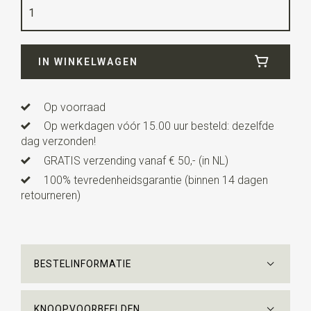
Kwaliteit
bedrukt zuiver zijde
Breedte
15 cm
IN WINKELWAGEN
Lengte
84 cm
Op voorraad
Op werkdagen vóór 15.00 uur besteld: dezelfde
dag verzonden!
GRATIS verzending vanaf € 50,- (in NL)
100% tevredenheidsgarantie (binnen 14 dagen
retourneren)
BESTELINFORMATIE
KNOOPVOORBEELDEN