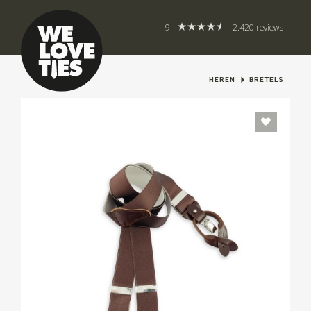
9
2.420 reviews
HEREN
BRETELS