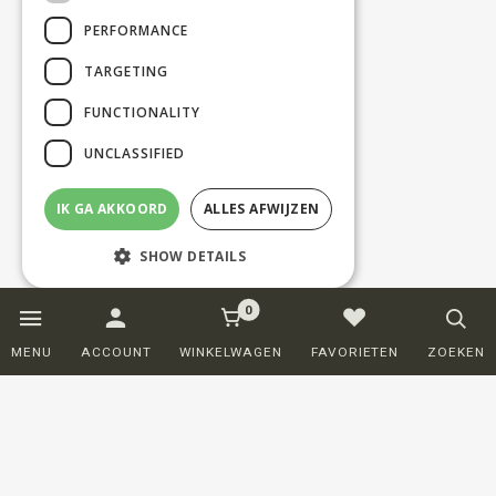
PERFORMANCE
TARGETING
FUNCTIONALITY
UNCLASSIFIED
IK GA AKKOORD
ALLES AFWIJZEN
SHOW DETAILS
0
Strictly necessary
Performance
MENU
ACCOUNT
WINKELWAGEN
FAVORIETEN
ZOEKEN
Targeting
Functionality
Unclassified
Strictly necessary cookies allow core
website functionality such as user login and
account management. The website cannot
be used properly without strictly necessary