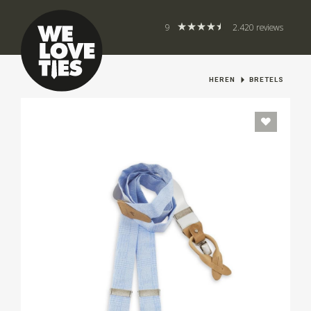
9
2.420 reviews
HEREN
BRETELS