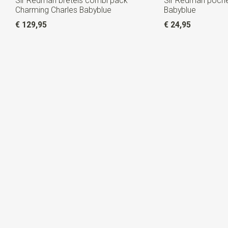
Sir Redman bretels combi pack
Sir Redman poche
Charming Charles Babyblue
Babyblue
€ 129,95
€ 24,95