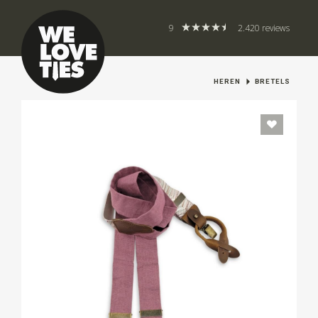
9
2.420 reviews
HEREN
BRETELS