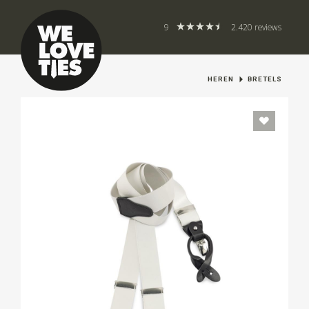
9
2.420 reviews
HEREN
BRETELS