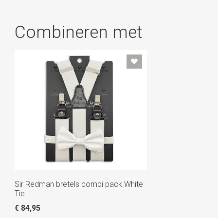
klemmen. Ze zijn nl. los van elkaar afneembaar. Gebruik
je de lussen niet? Bewaar ze dan in het blikje: handig
Combineren met
toch?
Sir Redman bretels combi pack White
Tie
€ 84,95