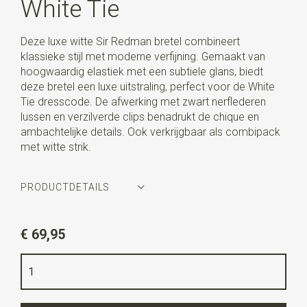
White Tie
Deze luxe witte Sir Redman bretel combineert
klassieke stijl met moderne verfijning. Gemaakt van
hoogwaardig elastiek met een subtiele glans, biedt
deze bretel een luxe uitstraling, perfect voor de White
Tie dresscode. De afwerking met zwart nerflederen
lussen en verzilverde clips benadrukt de chique en
ambachtelijke details. Ook verkrijgbaar als combipack
met witte strik.
PRODUCTDETAILS
Artikelnummer
SR21389
€ 69,95
Kleur
wit
Kwaliteit
elastiek band
Breedte
3,5 cm