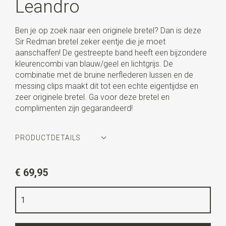
Leandro
Ben je op zoek naar een originele bretel? Dan is deze
Sir Redman bretel zeker eentje die je moet
aanschaffen! De gestreepte band heeft een bijzondere
kleurencombi van blauw/geel en lichtgrijs. De
combinatie met de bruine nerflederen lussen en de
messing clips maakt dit tot een echte eigentijdse en
zeer originele bretel. Ga voor deze bretel en
complimenten zijn gegarandeerd!
PRODUCTDETAILS
Artikelnummer
SR21305
€ 69,95
Kleur
blauw / geel / lichtgrijs
Kwaliteit
elastiek band
Breedte
3,5 cm