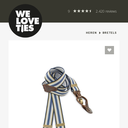
9
2.420 reviews
HEREN
BRETELS