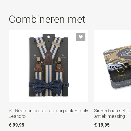
klemmen. Ze zijn nl. los van elkaar afneembaar. Gebruik
je de lussen niet? Bewaar ze dan in het blikje: handig
Combineren met
toch?
Sir Redman bretels combi pack Simply
Sir Redman set lo
Leandro
antiek messing
€ 99,95
€ 19,95