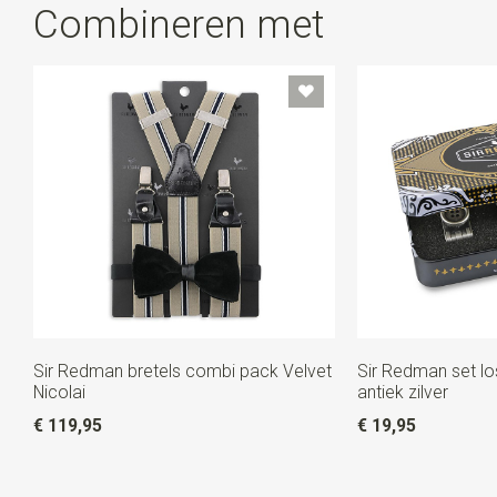
Combineren met
toch?
Sir Redman bretels combi pack Velvet
Sir Redman set lo
Nicolai
antiek zilver
€ 119,95
€ 19,95