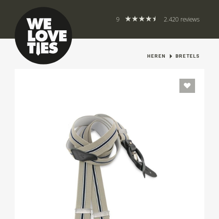
9
2.420 reviews
HEREN
BRETELS