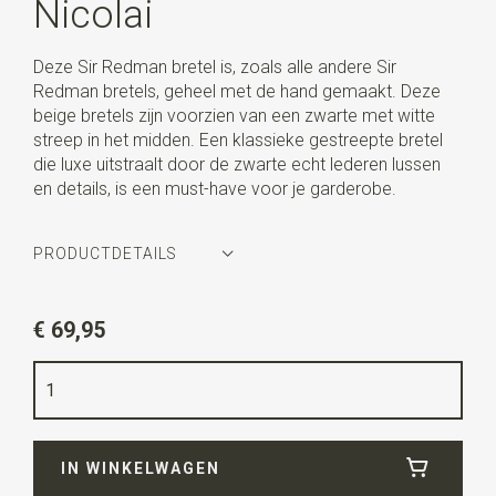
Nicolai
Deze Sir Redman bretel is, zoals alle andere Sir
Redman bretels, geheel met de hand gemaakt. Deze
beige bretels zijn voorzien van een zwarte met witte
streep in het midden. Een klassieke gestreepte bretel
die luxe uitstraalt door de zwarte echt lederen lussen
en details, is een must-have voor je garderobe.
PRODUCTDETAILS
Artikelnummer
SR21304
€ 69,95
Kleur
beige / zwart / wit
Kwaliteit
elastiek band
Breedte
3,5 cm
IN WINKELWAGEN
Lengte
ca. 130 cm