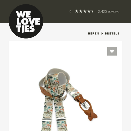
9
2.420 reviews
HEREN
BRETELS