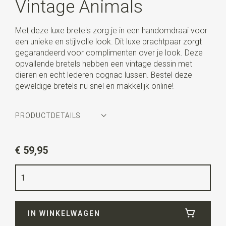
Vintage Animals
Met deze luxe bretels zorg je in een handomdraai voor
een unieke en stijlvolle look. Dit luxe prachtpaar zorgt
gegarandeerd voor complimenten over je look. Deze
opvallende bretels hebben een vintage dessin met
dieren en echt lederen cognac lussen. Bestel deze
geweldige bretels nu snel en makkelijk online!
PRODUCTDETAILS
Artikelnummer
SR21217
€ 59,95
Kleur
ecru / groen / oranje
Kwaliteit
elastiek band
Breedte
3,5 cm
IN WINKELWAGEN
Lengte
ca. 130 cm