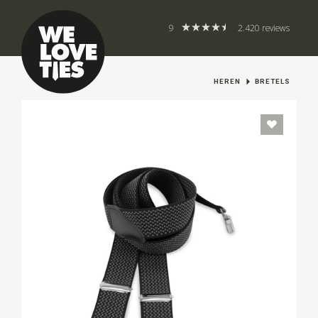
9
2.420 reviews
HEREN
BRETELS