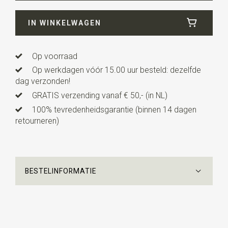
Breedte
3,5 cm
IN WINKELWAGEN
Lengte
ca. 120 cm
Model bretels
Y-model
Op voorraad
Type model bretels
Standaard
Op werkdagen vóór 15.00 uur besteld: dezelfde
Clips bretels
3
dag verzonden!
GRATIS verzending vanaf € 50,- (in NL)
Type bevestiging bretels
Clips
100% tevredenheidsgarantie (binnen 14 dagen
Uitvoering
in maat te verstellen door middel van
retourneren)
schuifklemmen. Onze bretels zijn vervaardigd in eigen
huis en zijn voorzien van 3 stevige clips, die eenvoudig
bevestigd kunnen worden aan je broekrand.
BESTELINFORMATIE