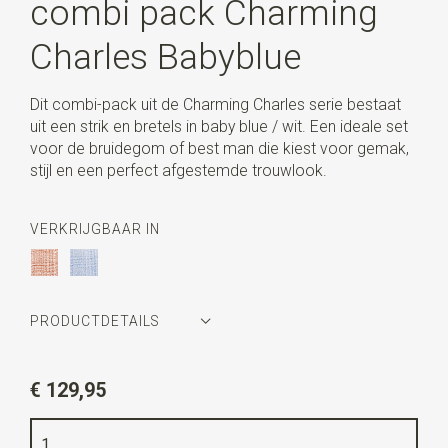
combi pack Charming
Charles Babyblue
Dit combi-pack uit de Charming Charles serie bestaat
uit een strik en bretels in baby blue / wit. Een ideale set
voor de bruidegom of best man die kiest voor gemak,
stijl en een perfect afgestemde trouwlook.
VERKRIJGBAAR IN
PRODUCTDETAILS
Artikelnummer
SR20275
€ 129,95
Kleur
lichtblauw / wit
Kwaliteit
polyester (niet elastisch) / bretels rugstuk