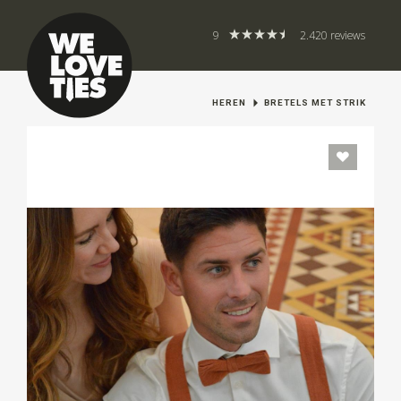
9
2.420 reviews
HEREN
BRETELS MET STRIK