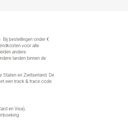
n. Ze zijn gemaakt met uiterste precisie en aandacht
oog in het vaandel. Van de gebruikte elastiek, het
 de hoogwaardige clips.
. Bij bestellingen onder €
zendkosten voor alle
 gelden andere
andere landen binnen de
e Staten en Zwitserland. De
et een track & trace code
Card en Visa),
erboeking.