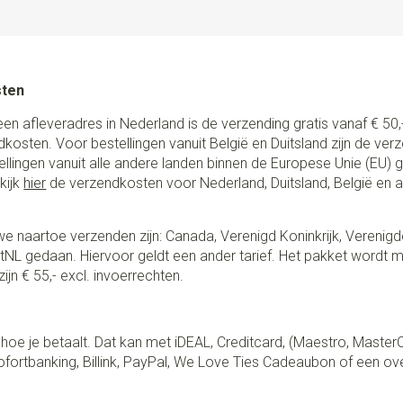
verstelbaar met schuifklemme
voor design. Kwaliteit staat h
zorgvuldig gekozen leder tot
sten
een afleveradres in Nederland is de verzending gratis vanaf € 50,-
ndkosten. Voor bestellingen vanuit België en Duitsland zijn de ver
stellingen vanuit alle andere landen binnen de Europese Unie (EU)
kijk
hier
de verzendkosten voor Nederland, Duitsland, België en 
e naartoe verzenden zijn: Canada, Verenigd Koninkrijk, Verenigd
NL gedaan. Hiervoor geldt een ander tarief. Het pakket wordt m
ijn € 55,- excl. invoerrechten.
lf hoe je betaalt. Dat kan met iDEAL, Creditcard, (Maestro, Master
fortbanking, Billink, PayPal, We Love Ties Cadeaubon of een ov