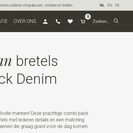
line collectie stropdassen, strikken en bretels
NL
EN
DE
0
ATIE
OVER ONS
an
bretels
ck Denim
jlvolle mannen! Deze prachtige combi pack
etels met lederen details en een matching
 mannen die graag goed voor de dag komen.