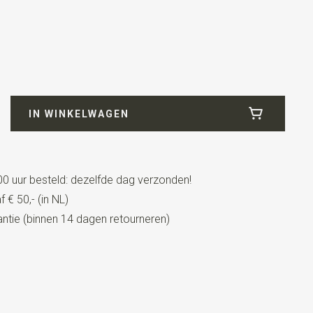
nim
IN WINKELWAGEN
cm
0 uur besteld: dezelfde dag verzonden!
 € 50,- (in NL)
t lederen details
tie (binnen 14 dagen retourneren)
eren details
lips
 HAND IN THE NETHERLANDS Sir Redman bretels zijn
t lederen details en stevige clips. Ook zijn ze in maat