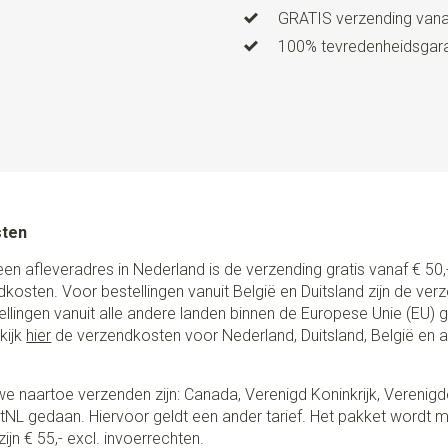
Model bretels
Y-model
GRATIS verzending vanaf
Type model bretels
Luxe me
100% tevredenheidsgaran
Clips bretels
3, met lussen e
Type bevestiging bretels
C
Uitvoering
PROUDLY MADE B
bretels volledig met de hand 
kwaliteit lederen lussen en st
schuifklemmen. Met het spec
sten
een afstand bepaler om de kn
heel eenvoudig om je bretels
een afleveradres in Nederland is de verzending gratis vanaf € 50,-
van? Gebruik dan de hoogwaa
ndkosten. Voor bestellingen vanuit België en Duitsland zijn de ver
zijn nl. los van elkaar afneem
stellingen vanuit alle andere landen binnen de Europese Unie (EU)
handig toch?
kijk
hier
de verzendkosten voor Nederland, Duitsland, België en 
e naartoe verzenden zijn: Canada, Verenigd Koninkrijk, Verenigd
NL gedaan. Hiervoor geldt een ander tarief. Het pakket wordt m
ijn € 55,- excl. invoerrechten.