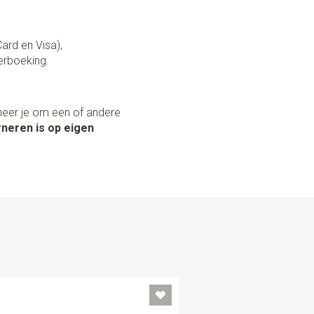
Card en Visa),
erboeking.
neer je om een of andere
neren is op eigen