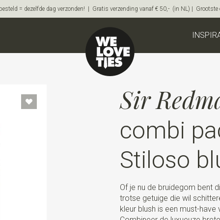
steld = dezelfde dag verzonden! | Gratis verzending vanaf € 50,- (in NL) | Grootste on
INSPIR
Sir Redm
combi pa
Stiloso b
Of je nu de bruidegom bent die
trotse getuige die wil schitt
kleur blush is een must-hav
Combineer de luxueuze bretel