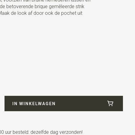
t de betoverende brique gemêleerde strik
Maak de look af door ook de pochet uit
stisch) / bretels rugstuk elastische band
IN WINKELWAGEN
m
0 uur besteld: dezelfde dag verzonden!