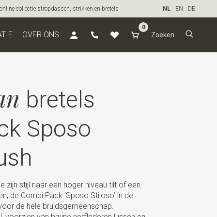
line collectie stropdassen, strikken en bretels
NL
EN
DE
0
ATIE
OVER ONS
an
bretels
ck Sposo
lush
 zijn stijl naar een hoger niveau tilt of een
eren, de Combi Pack ‘Sposo Stiloso’ in de
e voor de hele bruidsgemeenschap.
, voorzien van bruine nerflederen lussen en