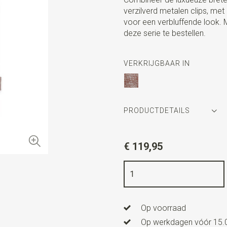
verzilverd metalen clips, me
voor een verbluffende look. 
deze serie te bestellen.
VERKRIJGBAAR IN
PRODUCTDETAILS
Artikelnummer
SR20221
€ 119,95
Kleur
antiek roze
Kwaliteit
katoen mix (niet ela
Breedte
bretels 3,5 cm
Op voorraad
Afmeting
strik 12 cm x 6 c
Op werkdagen vóór 15.0