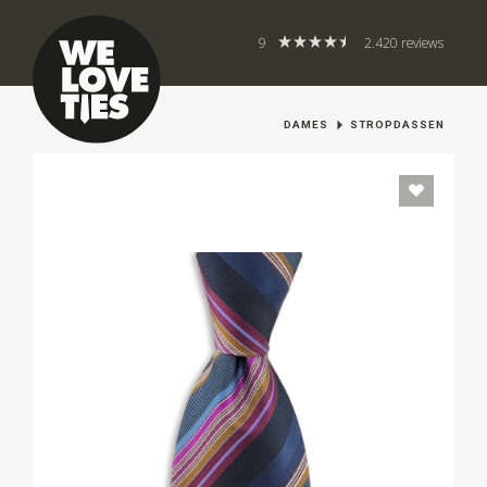
9
2.420 reviews
DAMES
STROPDASSEN