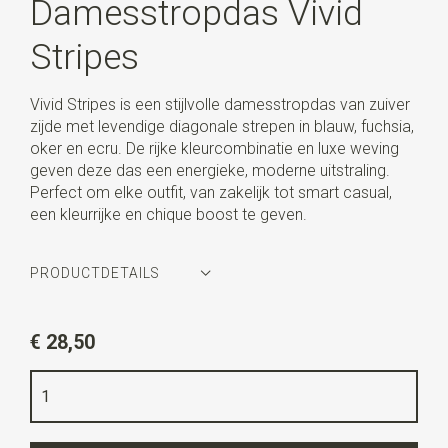
Damesstropdas Vivid
Stripes
Vivid Stripes is een stijlvolle damesstropdas van zuiver
zijde met levendige diagonale strepen in blauw, fuchsia,
oker en ecru. De rijke kleurcombinatie en luxe weving
geven deze das een energieke, moderne uitstraling.
Perfect om elke outfit, van zakelijk tot smart casual,
een kleurrijke en chique boost te geven.
PRODUCTDETAILS
Artikelnummer
WLT900-983
€ 28,50
Kleur
blauw / fuchsia / oker / ecru
Kwaliteit
geweven zuiver zijde
Breedte
8,5 cm