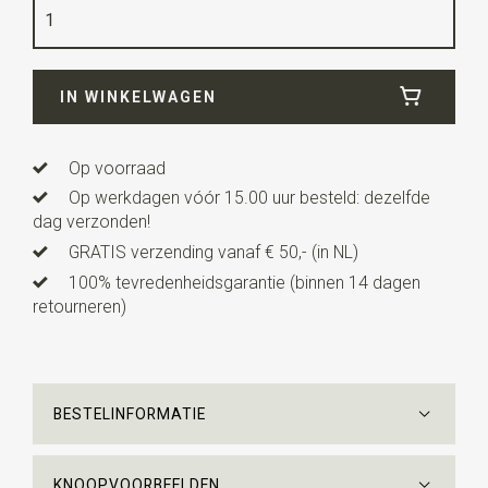
Kwaliteit
geweven zuiver zijde
Breedte
8,5 cm
IN WINKELWAGEN
Lengte
ca. 149 cm
Op voorraad
Op werkdagen vóór 15.00 uur besteld: dezelfde
dag verzonden!
GRATIS verzending vanaf € 50,- (in NL)
100% tevredenheidsgarantie (binnen 14 dagen
retourneren)
BESTELINFORMATIE
KNOOPVOORBEELDEN