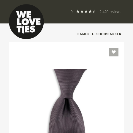
9
2.420 reviews
DAMES
STROPDASSEN