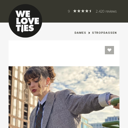
9
2.420 reviews
DAMES
STROPDASSEN