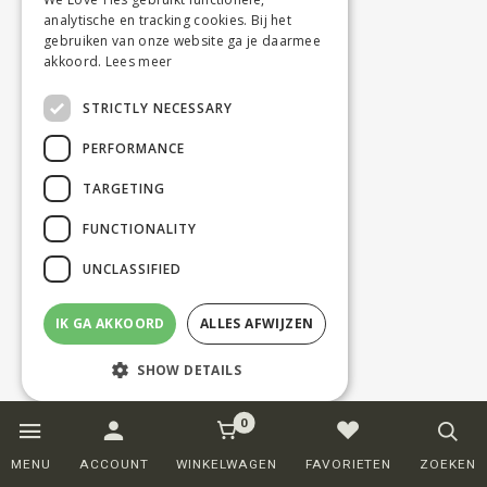
analytische en tracking cookies. Bij het
gebruiken van onze website ga je daarmee
akkoord.
Lees meer
STRICTLY NECESSARY
PERFORMANCE
TARGETING
FUNCTIONALITY
UNCLASSIFIED
IK GA AKKOORD
ALLES AFWIJZEN
SHOW DETAILS
0
Strictly necessary
Performance
MENU
ACCOUNT
WINKELWAGEN
FAVORIETEN
ZOEKEN
Targeting
Functionality