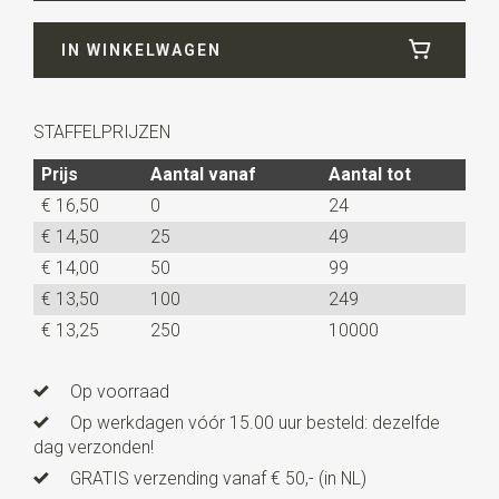
Breedte
72 cm
IN WINKELWAGEN
Lengte
72 cm
STAFFELPRIJZEN
Prijs
Aantal vanaf
Aantal tot
€ 16,50
0
24
€ 14,50
25
49
€ 14,00
50
99
€ 13,50
100
249
€ 13,25
250
10000
Op voorraad
Op werkdagen vóór 15.00 uur besteld: dezelfde
dag verzonden!
GRATIS verzending vanaf € 50,- (in NL)