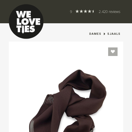
9
2.420 reviews
DAMES
SJAALS