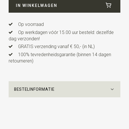
IN WINKELWAGEN
Lengte
5 cm
Uitvoering
dit is een voorgestrikt model met een
verstelbaar bandje. Deze kinderstrik is geschikt voor
Op voorraad
kinderen van ca. 2 tot 7 jaar.
Op werkdagen vóór 15.00 uur besteld: dezelfde
dag verzonden!
GRATIS verzending vanaf € 50,- (in NL)
100% tevredenheidsgarantie (binnen 14 dagen
retourneren)
BESTELINFORMATIE