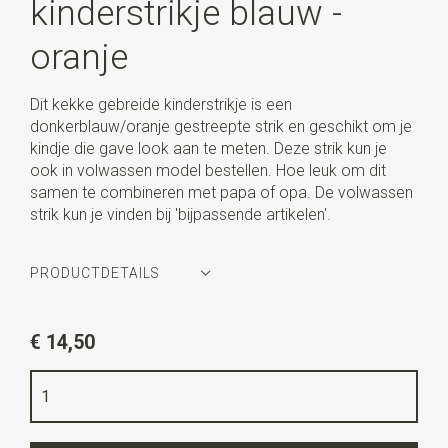
kinderstrikje blauw -
oranje
Dit kekke gebreide kinderstrikje is een
donkerblauw/oranje gestreepte strik en geschikt om je
kindje die gave look aan te meten. Deze strik kun je
ook in volwassen model bestellen. Hoe leuk om dit
samen te combineren met papa of opa. De volwassen
strik kun je vinden bij 'bijpassende artikelen'.
PRODUCTDETAILS
Artikelnummer
WLTS1126
€ 14,50
Kleur
marineblauw / oranje
Kwaliteit
polyester
Breedte
9 cm