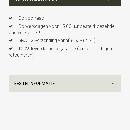
Uitvoering
dit is een voorgestrikt model met een
verstelbaar elastieken bandje. Deze kinderstrik is
Op voorraad
geschikt voor kinderen van ca. 3 tot 10 jaar.
Op werkdagen vóór 15.00 uur besteld: dezelfde
dag verzonden!
GRATIS verzending vanaf € 50,- (in NL)
100% tevredenheidsgarantie (binnen 14 dagen
retourneren)
BESTELINFORMATIE