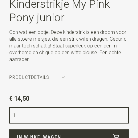
Kinderstrikje My Pink
Pony junior
Och wat een dotje! Deze kinderstrik is een droom voor
alle stoere meisjes, die een strik willen dragen. Gedurfd,
maar toch schattig! Staat superleuk op een denim
overhemd en chique op een witte blouse. Een echte
aanrader!
PRODUCTDETAILS
Artikelnummer
WLTS1124
€ 14,50
Kleur
groen / roze
Kwaliteit
polyester
Breedte
10 cm
IN WINKELWAGEN
Lengte
5 cm