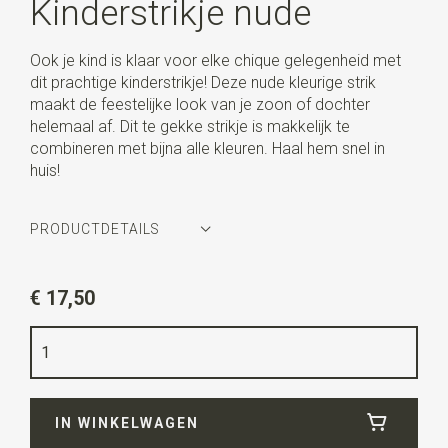
Kinderstrikje nude
Ook je kind is klaar voor elke chique gelegenheid met
dit prachtige kinderstrikje! Deze nude kleurige strik
maakt de feestelijke look van je zoon of dochter
helemaal af. Dit te gekke strikje is makkelijk te
combineren met bijna alle kleuren. Haal hem snel in
huis!
PRODUCTDETAILS
Artikelnummer
WLTS1055
€ 17,50
Kleur
nude
Kwaliteit
zuiver zijde satijn
Breedte
10 cm
IN WINKELWAGEN
Lengte
12 cm