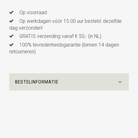
Uitvoering
dit is een voorgestrikt model met een
verstelbaar bandje. Deze kinderstrik is geschikt voor
Op voorraad
kinderen van ca. 3 tot 10 jaar.
Op werkdagen vóór 15.00 uur besteld: dezelfde
dag verzonden!
GRATIS verzending vanaf € 50,- (in NL)
100% tevredenheidsgarantie (binnen 14 dagen
retourneren)
BESTELINFORMATIE