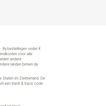
 BY HAND IN THE NETHERLANDS
 voorzien van de beste kwaliteit lederen details en stevige
rstelbaar met schuifklemmen. Ze zijn gemaakt met uiterste
ign. Kwaliteit staat hoog in het vaandel. Van de gebruikte
zen leder tot de hoogwaardige clips. Deze kinderbretels
an ca. 4 tot 12 jaar met een lengte van ca. 100-150cm.
ssenen vanaf 12 jaar of groter dan 150 cm, zijn de
. Bij bestellingen onder €
zendkosten voor alle
 gelden andere
andere landen binnen de
e Staten en Zwitserland. De
et een track & trace code