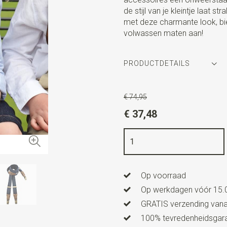
de stijl van je kleintje laat s
met deze charmante look, b
volwassen maten aan!
PRODUCTDETAILS
Artikelnummer
SR26025
€ 74,95
Kleur
blauw / beige / turquoi
€ 37,48
Kwaliteit
elastiek band
Breedte
bretels 2,5 cm
Afmeting
strik 10 cm x 5 c
Op voorraad
Model bretels
Y-model
Op werkdagen vóór 15.0
Type model bretels
Luxe me
GRATIS verzending vanaf
100% tevredenheidsgaran
Clips bretels
3, met echt led