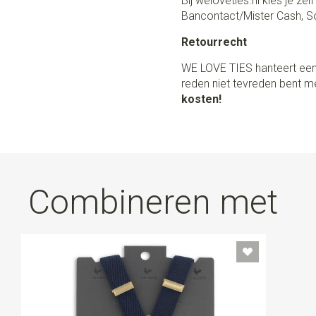
Bij weloveties.nl kies je ze
Bancontact/Mister Cash, So
Retourrecht
WE LOVE TIES hanteert een
reden niet tevreden bent me
kosten!
Combineren met