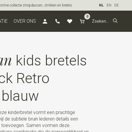
line collectie stropdassen, strikken en bretels
NL
EN
DE
0
ATIE
OVER ONS
an
kids bretels
ck Retro
 blauw
ze kinderbretel vormt een prachtige
ijl de subtiele bruin lederen details een
ntie toevoegen. Samen vormen deze
bare combinatie die de persoonlijkheid en