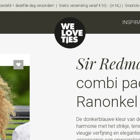
steld = dezelfde dag verzonden! | Gratis verzending vanaf € 50,- (in NL) | Grootste on
INSPIR
Sir Redm
combi pa
Ranonkel
De donkerblauwe kleur van de
harmonie met het strikje, terw
vleugje verfijning en elega
accessoires een onweerstaan