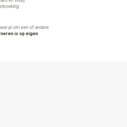
Card en Visa),
erboeking.
neer je om een of andere
neren is op eigen