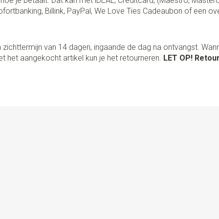
lf hoe je betaalt. Dat kan met iDEAL, Creditcard, (Maestro, Master
fortbanking, Billink, PayPal, We Love Ties Cadeaubon of een ov
 zichttermijn van 14 dagen, ingaande de dag na ontvangst. Wan
t het aangekocht artikel kun je het retourneren.
LET OP! Retour