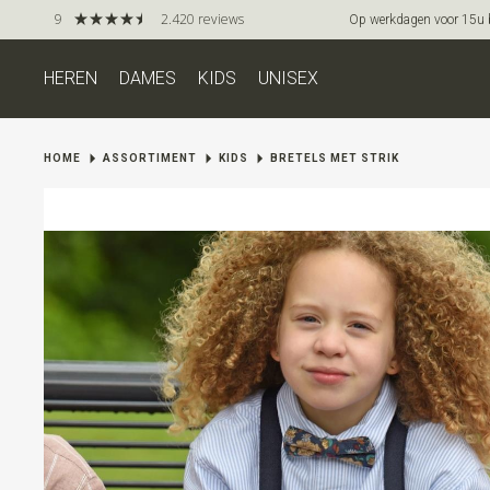
9
2.420 reviews
Op werkdagen voor 15u be
HEREN
DAMES
KIDS
UNISEX
HOME
ASSORTIMENT
KIDS
BRETELS MET STRIK