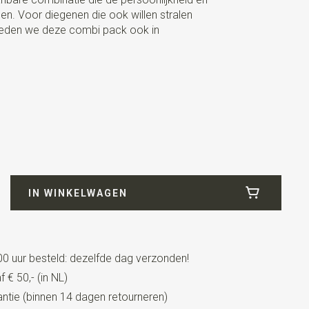
tralen. Voor diegenen die ook willen stralen
ieden we deze combi pack ook in
se / rood
IN WINKELWAGEN
m
0 uur besteld: dezelfde dag verzonden!
t lederen details
 € 50,- (in NL)
tie (binnen 14 dagen retourneren)
eren details