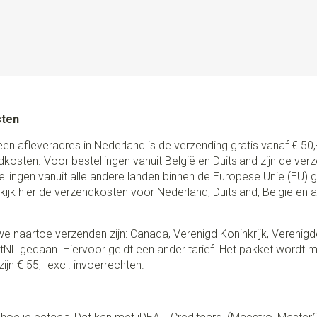
Uitvoering
PROUDLY MADE
Sir Redman kinderbretels zijn
clips. Ook zijn ze in maat ve
precisie en aandacht voor des
elastiek, het zorgvuldig geko
zijn geschikt voor kinderen v
Voor kinderen of jonge volwa
sten
volwassen bretels geschikt.
een afleveradres in Nederland is de verzending gratis vanaf € 50,-
ndkosten. Voor bestellingen vanuit België en Duitsland zijn de ver
stellingen vanuit alle andere landen binnen de Europese Unie (EU)
kijk
hier
de verzendkosten voor Nederland, Duitsland, België en 
e naartoe verzenden zijn: Canada, Verenigd Koninkrijk, Verenigd
NL gedaan. Hiervoor geldt een ander tarief. Het pakket wordt m
ijn € 55,- excl. invoerrechten.