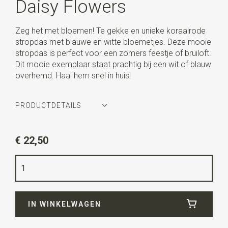
Daisy Flowers
Zeg het met bloemen! Te gekke en unieke koraalrode
stropdas met blauwe en witte bloemetjes. Deze mooie
stropdas is perfect voor een zomers feestje of bruiloft.
Dit mooie exemplaar staat prachtig bij een wit of blauw
overhemd. Haal hem snel in huis!
PRODUCTDETAILS
Artikelnummer
WLT900-569
€ 22,50
Kleur
koraalrood / blauw / wit
Kwaliteit
geweven polyester Microfill
Breedte
6 cm
IN WINKELWAGEN
Lengte
ca. 144 cm