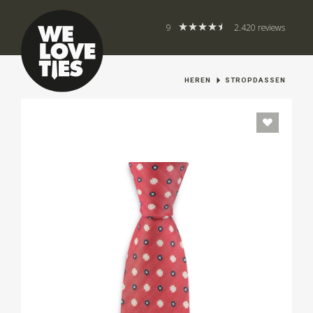
9
2.420 reviews
HEREN
STROPDASSEN