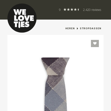
9
2.420 reviews
HEREN
STROPDASSEN