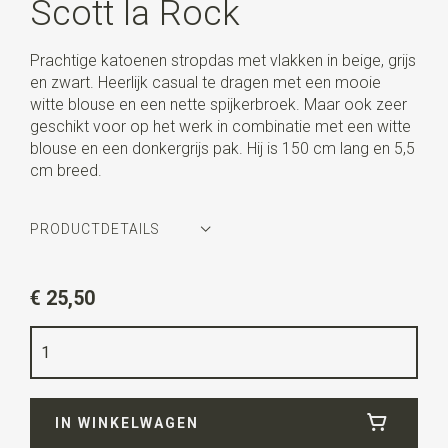
Scott la Rock
Prachtige katoenen stropdas met vlakken in beige, grijs
en zwart. Heerlijk casual te dragen met een mooie
witte blouse en een nette spijkerbroek. Maar ook zeer
geschikt voor op het werk in combinatie met een witte
blouse en een donkergrijs pak. Hij is 150 cm lang en 5,5
cm breed.
PRODUCTDETAILS
Artikelnummer
WLT800-054-5
€ 25,50
Kleur
beige / grijs / zwart
Kwaliteit
katoen
Breedte
5,5 cm
IN WINKELWAGEN
Lengte
ca. 150 cm