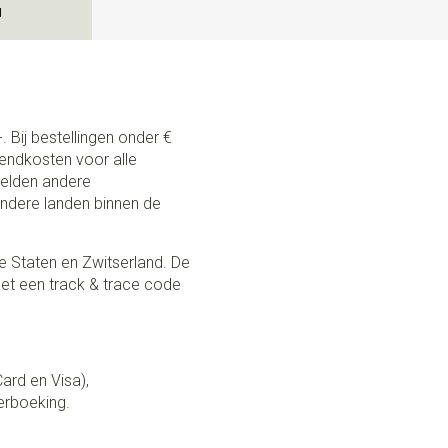
N
. Bij bestellingen onder €
zendkosten voor alle
 gelden andere
andere landen binnen de
e Staten en Zwitserland. De
et een track & trace code
Card en Visa),
erboeking.