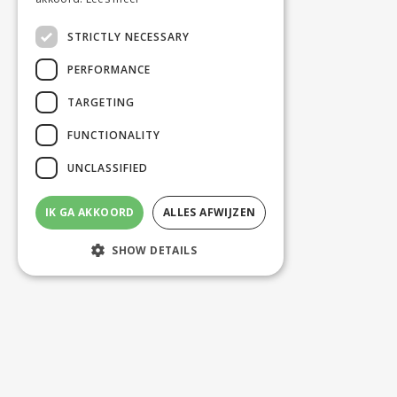
STRICTLY NECESSARY
PERFORMANCE
TARGETING
FUNCTIONALITY
UNCLASSIFIED
IK GA AKKOORD
ALLES AFWIJZEN
SHOW DETAILS
Strictly necessary
Performance
Targeting
Functionality
Unclassified
Strictly necessary cookies allow core