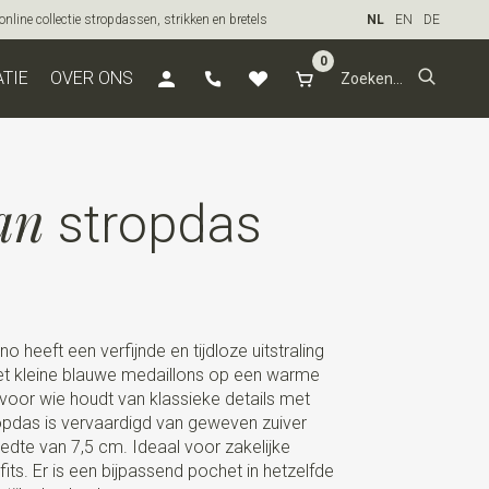
line collectie stropdassen, strikken en bretels
NL
EN
DE
0
ATIE
OVER ONS
an
stropdas
heeft een verfijnde en tijdloze uitstraling
met kleine blauwe medaillons op een warme
 voor wie houdt van klassieke details met
tropdas is vervaardigd van geweven zuiver
eedte van 7,5 cm. Ideaal voor zakelijke
ts. Er is een bijpassend pochet in hetzelfde