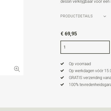
dessin verkrijgbaar voor een s
PRODUCTDETAILS
Artikelnummer
SR22168
€ 69,95
Kleur
bruin / blauw
Kwaliteit
geweven zuiver zij
Breedte
7,5 cm
Op voorraad
Lengte
ca. 148 cm
Op werkdagen vóór 15.0
GRATIS verzending vanaf
100% tevredenheidsgaran