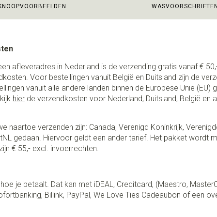
KNOOPVOORBEELDEN
WASVOORSCHRIFTE
sten
een afleveradres in Nederland is de verzending gratis vanaf € 50,-
ndkosten. Voor bestellingen vanuit België en Duitsland zijn de ver
stellingen vanuit alle andere landen binnen de Europese Unie (EU)
kijk
hier
de verzendkosten voor Nederland, Duitsland, België en 
e naartoe verzenden zijn: Canada, Verenigd Koninkrijk, Verenigd
NL gedaan. Hiervoor geldt een ander tarief. Het pakket wordt m
ijn € 55,- excl. invoerrechten.
lf hoe je betaalt. Dat kan met iDEAL, Creditcard, (Maestro, Master
fortbanking, Billink, PayPal, We Love Ties Cadeaubon of een ov