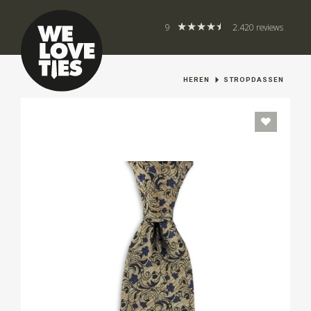
9
2.420 reviews
HEREN
STROPDASSEN