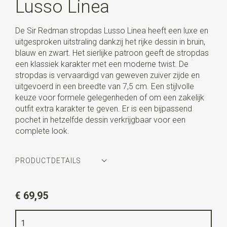
Lusso Linea
De Sir Redman stropdas Lusso Linea heeft een luxe en
uitgesproken uitstraling dankzij het rijke dessin in bruin,
blauw en zwart. Het sierlijke patroon geeft de stropdas
een klassiek karakter met een moderne twist. De
stropdas is vervaardigd van geweven zuiver zijde en
uitgevoerd in een breedte van 7,5 cm. Een stijlvolle
keuze voor formele gelegenheden of om een zakelijk
outfit extra karakter te geven. Er is een bijpassend
pochet in hetzelfde dessin verkrijgbaar voor een
complete look.
PRODUCTDETAILS
Artikelnummer
SR22163
€ 69,95
Kleur
bruin / zwart / blauw
Kwaliteit
geweven zuiver zijde